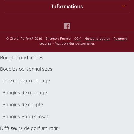
Informations
© Cire et Parfum® 2026 – Briennon, France –
CGV
–
Mentions légales
–
Paiement
sécurisé
–
Vos données personnelles
Bougies parfumées
Bougies personnalisées
Idée cadeau mariage
Bougies de mariage
Bougies de couple
Bougies Baby shower
Diffuseurs de parfum rotin