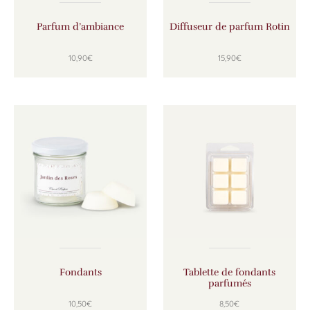
Parfum d’ambiance
Diffuseur de parfum Rotin
10,90
€
15,90
€
Ce produit a plusieurs variations. Les options peuven
Ce produit a plusie
Fondants
Tablette de fondants
parfumés
10,50
€
8,50
€