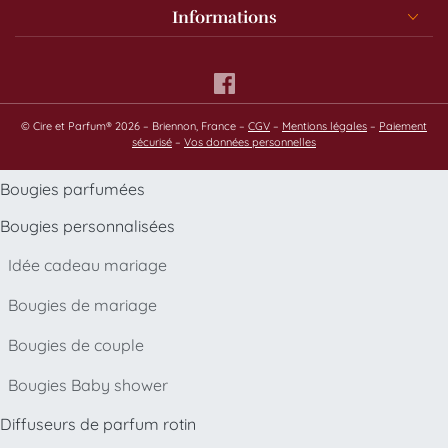
Informations
© Cire et Parfum® 2026 – Briennon, France –
CGV
–
Mentions légales
–
Paiement
sécurisé
–
Vos données personnelles
Bougies parfumées
Bougies personnalisées
Idée cadeau mariage
Bougies de mariage
Bougies de couple
Bougies Baby shower
Diffuseurs de parfum rotin