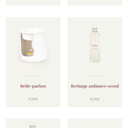
Ce produit a plusieurs variations. Les options peuven
Ce produit a plusie
Brûle-parfum
Recharge ambiance 100ml
13,90
€
10,50
€
Ce produit a plusie