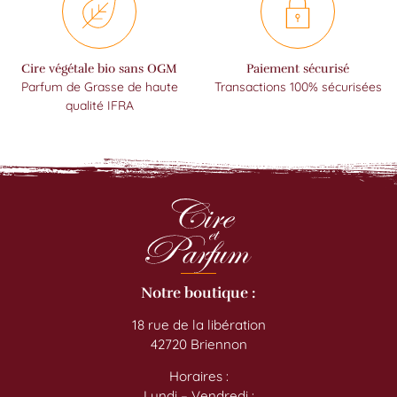
Cire végétale bio sans OGM
Paiement sécurisé
Parfum de Grasse de haute
Transactions 100% sécurisées
qualité IFRA
Notre boutique :
18 rue de la libération
42720 Briennon
Horaires :
Lundi – Vendredi :