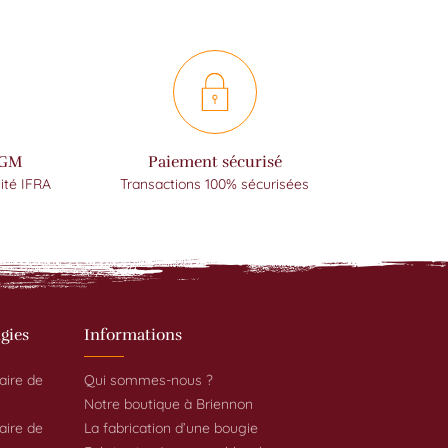
OGM
Paiement sécurisé
ité IFRA
Transactions 100% sécurisées
gies
Informations
aire de
Qui sommes-nous ?
Notre boutique à Briennon
aire de
La fabrication d’une bougie