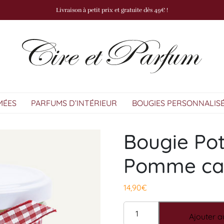
Livraison à petit prix et gratuite dès 49€ !
MÉES
PARFUMS D’INTÉRIEUR
BOUGIES PERSONNALIS
Bougie Pot
Pomme ca
14,90
€
quantité de Bougie Pot de 
Ajouter a