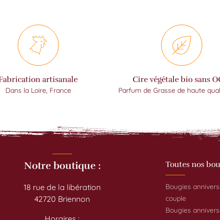
Fabrication artisanale
Cire végétale bio sans 
Dans la Loire, France
Parfum de Grasse de haute qual
Notre boutique :
Toutes nos bou
18 rue de la libération
Bougies annivers
42720 Briennon
couple
Bougies annivers
Horaires :