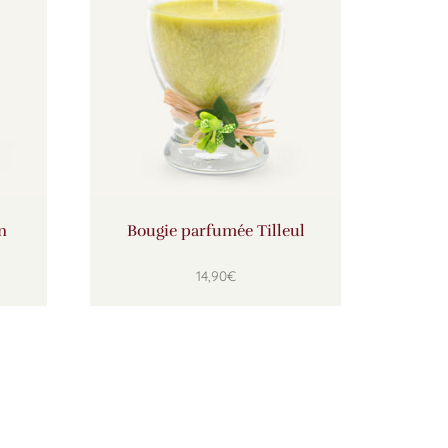
n
Bougie parfumée Tilleul
14,90
€