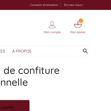
Conseils d’utilisation
Écrivez-nous !
0
Mon compte
Mon panier
ÉES
À PROPOS
 de confiture
nnelle
confiture Pomme cannelle
u panier