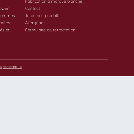
Fabrication à marque blanche
ower
Contact
 gammes
Tri de nos produits
umées
Allergènes
és et
Formulaire de rétractation
s personnelles