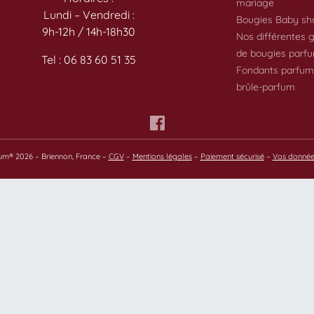
mariage
Lundi – Vendredi :
Bougies Baby sh
9h-12h / 14h-18h30
Nos différentes
de bougies parf
Tel : 06 83 60 51 35
Fondants parfum
brûle-parfum
fum® 2026 – Briennon, France –
CGV
–
Mentions légales
–
Paiement sécurisé
–
Vos donnée