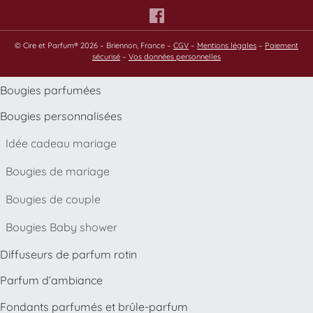
© Cire et Parfum® 2026 – Briennon, France –
CGV
–
Mentions légales
–
Paiement
sécurisé
–
Vos données personnelles
Bougies parfumées
Bougies personnalisées
Idée cadeau mariage
Bougies de mariage
Bougies de couple
Bougies Baby shower
Diffuseurs de parfum rotin
Parfum d’ambiance
Fondants parfumés et brûle-parfum