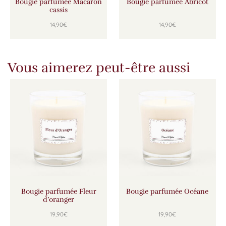
Bougie parfumée Macaron
Bougie parfumée Abricot
cassis
14,90
€
14,90
€
Vous aimerez peut-être aussi
Bougie parfumée Fleur
Bougie parfumée Océane
d’oranger
19,90
€
19,90
€