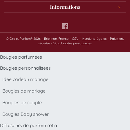
Informations
© Cire et Parfum® 2026 – Briennon, France –
CGV
–
Mentions légales
–
Paiement
sécurisé
–
Vos données personnelles
Bougies parfumées
Bougies personnalisées
Idée cadeau mariage
Bougies de mariage
Bougies de couple
Bougies Baby shower
Diffuseurs de parfum rotin